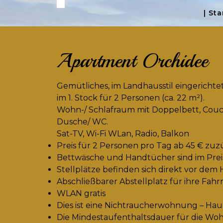
| Sta
Apartment Orchidee
Gemütliches, im Landhausstil eingericht
im 1. Stock für 2 Personen (ca. 22 m²).
Wohn-/ Schlafraum mit Doppelbett, Couc
Dusche/ WC.
Sat-TV, Wi-Fi WLan, Radio, Balkon
Preis für 2 Personen pro Tag ab 45 € zuz
Bettwäsche und Handtücher sind im Preis
Stellplätze befinden sich direkt vor dem
Abschließbarer Abstellplatz für ihre Fahr
WLAN gratis
Dies ist eine Nichtraucherwohnung – Haust
Die Mindestaufenthaltsdauer für die Wo