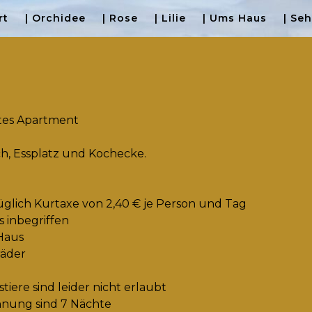
rt
| Orchidee
| Rose
| Lilie
| Ums Haus
| Se
etes Apartment
h, Essplatz und Kochecke.
üglich Kurtaxe von 2,40 € je Person und Tag
 inbegriffen
 Haus
räder
iere sind leider nicht erlaubt
hnung sind 7 Nächte