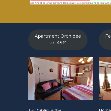
Apartment Orchidee
Fe
ab 45€
Home
Tel.: 08862-6204